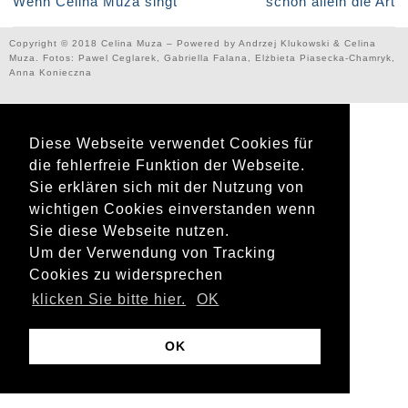
Wenn Celina Muza singt
schon allein die Art
Copyright © 2018 Celina Muza – Powered by Andrzej Klukowski & Celina
Muza. Fotos: Pawel Ceglarek, Gabriella Falana, Elżbieta Piasecka-Chamryk,
Anna Konieczna
Diese Webseite verwendet Cookies für
die fehlerfreie Funktion der Webseite.
Sie erklären sich mit der Nutzung von
wichtigen Cookies einverstanden wenn
Sie diese Webseite nutzen.
Um der Verwendung von Tracking
Cookies zu widersprechen
klicken Sie bitte hier.
OK
OK