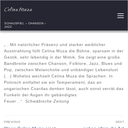
Celina Muza
SCHAUSPIEL – CHANSON –
JAZZ
„…Mit natürlicher Präsenz und starker weiblicher
Ausstrahlung füllt Celina Muza die Bühne, sparsam in der
Gestik, sehr lebendig in der Mimik. Sie zeigt eine große
Bandbreite zwischen Chanson, Folklore, Jazz, Blues und
Pop, zwischen Melancholie und unbändiger Lebenslust.
(…) Mühelos wechselt Celina Muza die Sprachen. In
Polnisch entfaltet sie ein Temperament, das an
ungarischen Csardas denken lässt, auch sonst verrät das
Funkeln der Augen ihr gebändigtes
Feuer…“
Schwäbische Zeitung
PREVIOUS
NEXT