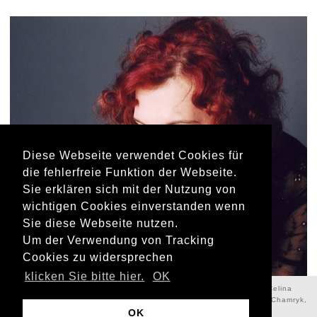
Diese Webseite verwendet Cookies für
die fehlerfreie Funktion der Webseite.
Sie erklären sich mit der Nutzung von
wichtigen Cookies einverstanden wenn
Sie diese Webseite nutzen.
Um der Verwendung von Tracking
Foto © Pawel Ceglarek
Cookies zu widersprechen
klicken Sie bitte hier.
OK
Copyright © 2018 Celina Muza – Powered by Andrzej Klukowski & Celina
Muza. Fotos: Pawel Ceglarek, Gabriella Falana, Elżbieta Piasecka-Chamryk,
Anna Konieczna
OK