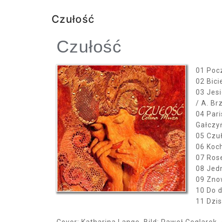
Czułość
Czułość
01 Pocz
02 Bici
03 Jes
/ A. Br
04 Pari
Gałczy
05 Czuł
06 Koch
07 Ros
08 Jedn
09 Zno
10 Do d
11 Dzis
Cover: Katharina Lange, Bild: Paweł Ceglarek,