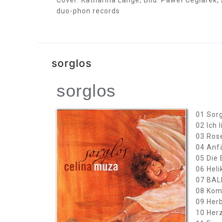
duo-phon records
sorglos
sorglos
01 Sorg
02 Ich 
03 Rose
04 Anfä
05 Die 
06 Hel
07 BALL
08 Komm
09 Herb
10 Herz