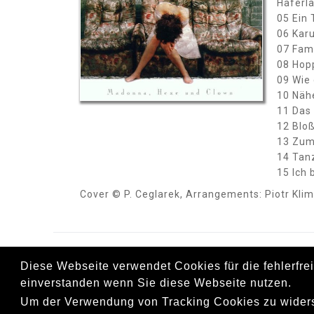
Haferl
05 Ein 
06 Kar
07 Fami
08 Hopp
09 Wie 
10 Nähe
11 Das 
12 Bloß
13 Zum 
14 Tanz
15 Ich 
Cover © P. Ceglarek, Arrangements: Piotr Kli
Diese Webseite verwendet Cookies für die fehlerfre
Copyright © 2018 Celina Muza – Powered by Andrzej Klukowski &
Elżbieta Piasecka-Chamryk, Anna Konieczna
einverstanden wenn Sie diese Webseite nutzen.
Um der Verwendung von Tracking Cookies zu wide