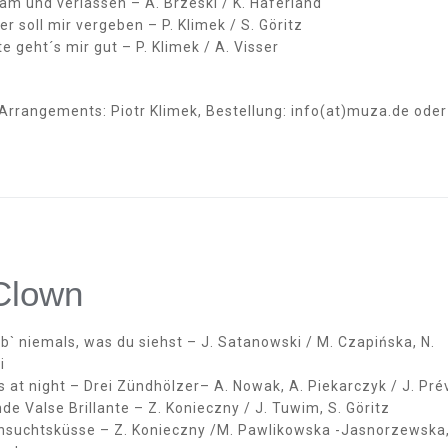
am und verlassen – A. Brzeski / K. Haferland
er soll mir vergeben – P. Klimek / S. Göritz
e geht´s mir gut – P. Klimek / A. Visser
 Arrangements: Piotr Klimek, Bestellung: info(at)muza.de oder
Clown
b` niemals, was du siehst – J. Satanowski / M. Czapińska, N.
i
s at night – Drei Zündhölzer– A. Nowak, A. Piekarczyk / J. Pré
de Valse Brillante – Z. Konieczny / J. Tuwim, S. Göritz
nsuchtsküsse – Z. Konieczny /M. Pawlikowska -Jasnorzewska,