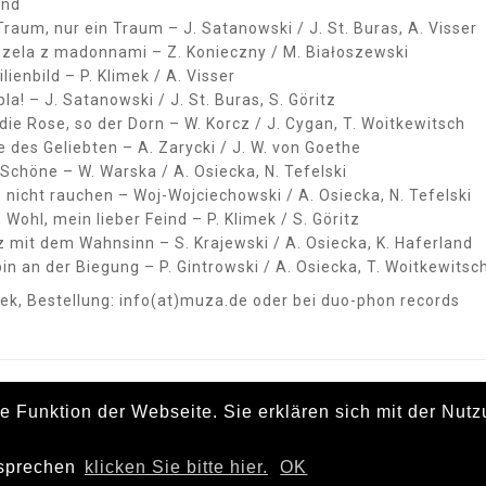
and
Traum, nur ein Traum – J. Satanowski / J. St. Buras, A. Visser
uzela z madonnami – Z. Konieczny / M. Białoszewski
lienbild – P. Klimek / A. Visser
la! – J. Satanowski / J. St. Buras, S. Göritz
die Rose, so der Dorn – W. Korcz / J. Cygan, T. Woitkewitsch
 des Geliebten – A. Zarycki / J. W. von Goethe
Schöne – W. Warska / A. Osiecka, N. Tefelski
 nicht rauchen – Woj-Wojciechowski / A. Osiecka, N. Tefelski
Wohl, mein lieber Feind – P. Klimek / S. Göritz
 mit dem Wahnsinn – S. Krajewski / A. Osiecka, K. Haferland
bin an der Biegung – P. Gintrowski / A. Osiecka, T. Woitkewitsc
mek, Bestellung: info(at)muza.de oder bei duo-phon records
ie Funktion der Webseite. Sie erklären sich mit der Nut
 Celina Muza. Fotos: Pawel Ceglarek, Gabriella Falana,
rsprechen
klicken Sie bitte hier.
OK