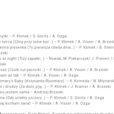
ątki – P. Klimek / S. Göritz / A. Ozga
e serca (
Chcę przy tobie być…
) – P. Klimek / A. Visser / A. Brzes
ienna piosenka (
To pierwsza chwila dnia…
) – P. Klimek / B. Stei
zeski
s at night (
Trzy zapałki…
) – Nowak, M. Piekarczyk/ J. Prevert / K
ński
ość (
Czule nut paciorki…
) – P. Klimek / A. Visser / A. Brzeski
am aż tak – P. Klimek / A. Visser / A. Ozga
emary’s Baby (
Kołysanka Rosemary
) – K. Komeda / W. Młynars
i i drudzy (
Za dużo piję…
) – P. Klimek / J. Kramer / A. Brzeski
wu jestem sama – Andrzej Brzeski
na (
Gdy uciekły szczury…
) – P. Klimek / S. Göritz / A. Ozga
iaj kocham świat – P. Klimek / A. Visser / A. Ozga
 Arrangements: Piotr Klimek, Bestellung: info(at)muza.de oder