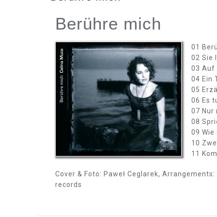
Berühre mich
01 Berü
02 Sie 
03 Auf
04 Ein 
05 Erzä
06 Es t
07 Nur 
08 Spri
09 Wie 
10 Zwei
11 Kom
Cover & Foto: Paweł Ceglarek, Arrangements: 
records