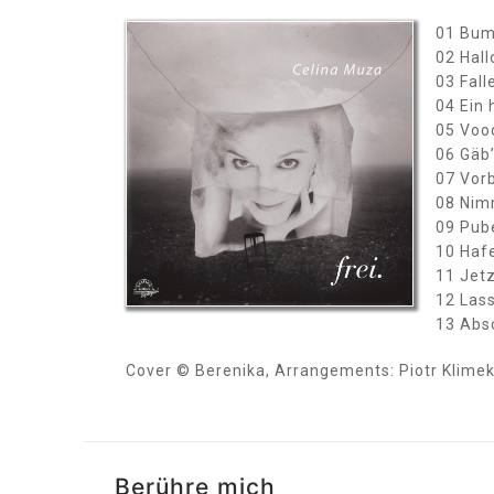
01 Bume
02 Hall
03 Fall
04 Ein 
05 Voo
06 Gäb’
07 Vorb
08 Nimm
09 Pube
10 Haf
11 Jetz
12 Lass
13 Absc
Cover © Berenika, Arrangements: Piotr Klimek
Berühre mich