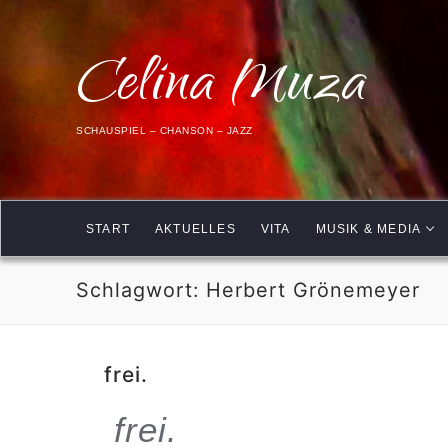
Celina Muza
SCHAUSPIEL – CHANSON – JAZZ
START
AKTUELLES
VITA
MUSIK & MEDIA
Schlagwort:
Herbert Grönemeyer
frei.
frei.