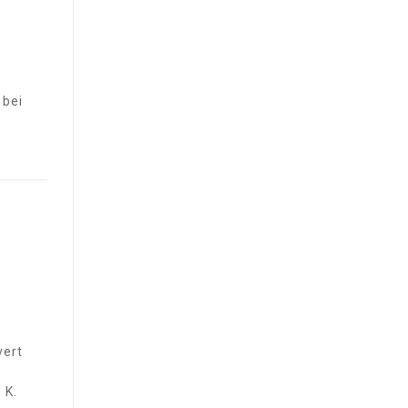
 bei
vert
 K.