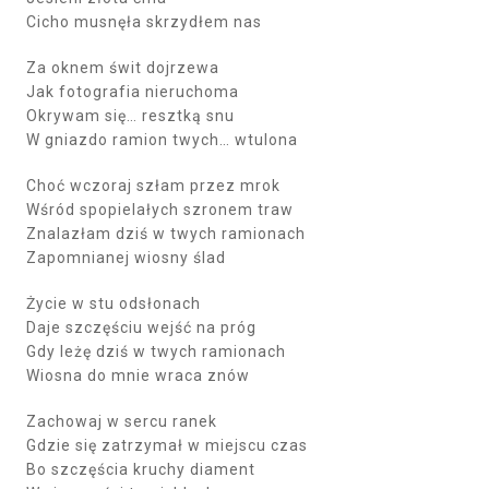
Cicho musnęła skrzydłem nas
Za oknem świt dojrzewa
Jak fotografia nieruchoma
Okrywam się… resztką snu
W gniazdo ramion twych… wtulona
Choć wczoraj szłam przez mrok
Wśród spopielałych szronem traw
Znalazłam dziś w twych ramionach
Zapomnianej wiosny ślad
Życie w stu odsłonach
Daje szczęściu wejść na próg
Gdy leżę dziś w twych ramionach
Wiosna do mnie wraca znów
Zachowaj w sercu ranek
Gdzie się zatrzymał w miejscu czas
Bo szczęścia kruchy diament