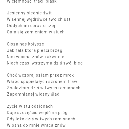
W ciemności traci blask
Jesienny blednie świt
W sennej wędrówce twoich ust
Oddycham coraz ciszej
Cała się zamieniam w słuch
Cisza nas kołysze
Jak fala która pieści brzeg
Nim wiosna znów zakwitnie
Niech czas wstrzyma dziś swój bieg
Choć wczoraj szłam przez mrok
Wśród spopielałych szronem traw
Znalazłam dziś w twych ramionach
Zapomnianej wiosny ślad
Życie w stu odsłonach
Daje szczęściu wejść na próg
Gdy leżę dziś w twych ramionach
Wiosna do mnie wraca znów