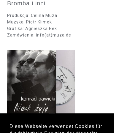
Bromba i inni
Produkcja: Celina Muza
Muzyka: Piotr Klimek
Grafika: Agnieszka Rek
Zamówienia: info(at)muza.de
Diese Webseite verwendet Cookies für
Konrad Pawicki